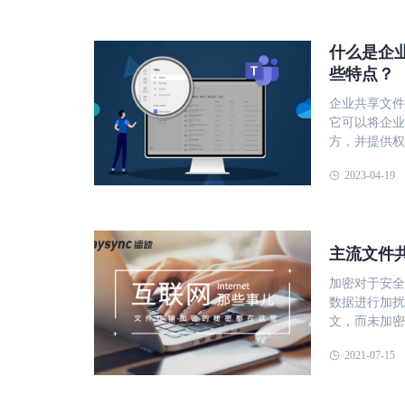
什么是企
些特点？
企业共享文件
它可以将企业
方，并提供权
工可以轻松地查
2023-04-19
企业共享文件
音视频等文件
灵活的权限设
料的安全性。
主流文件
的版本，避免
见格式的文档
加密对于安全
支持文件的多
数据进行加扰
管理软件可以
文，而未加密
率和团队协作
密。 在 E2EE 下，只有发送方和接收方可以访问加密密钥，而其他类型的加
要数据不被泄露或外泄。 企业共享文件
2021-07-15
密通常使您的
自己企业的共
提供商的坏人）可以读取这
性较高的共享
单个密钥进行加密和解密 非对称：使用