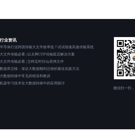
行业资讯
半导体行业跨国传输大文件效率低？试试镭速高速传输系统
大文件传输必看 | 以太网UDP传输延迟解决方案
大文件传输必看 | 怎样定时往ftp里拷文件
数据库迁移：保证大数据顺利迁移的最佳实践方法
大数据转移中常见的错误和教训
机器学习技术在大数据转移中的应用探讨
微信扫一扫