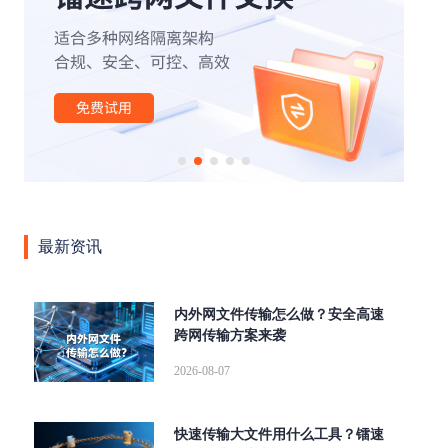
|
|
|
|
|
办公
外贸行业
文件管理
云计算
云存储
安全
|
|
|
|
|
传输
网络
高速缓存
SOCKS5
断点续传
|
|
|
|
aspera
高速传输协议
传输加密
高可用
跨国传
|
|
|
输
文件同步传输
高速数据传输
企业级文件传输软
|
|
|
|
|
件
大文件传输软件
tcp传输
传输协议
AD域
|
|
|
|
|
LDAP
数据传输
镭速传输
镭速云传
文件传输
|
|
|
|
大文件传输
文件管理平台
镭速软件
镭速
镭速
|
|
|
|
云
文件传输解决方案
跨境文件传输
点对点传输
最新资讯
|
|
|
数据交换
企业网盘私有化部署
UDP文件传输工具
文
|
|
|
件分享
海量文件传输
内网文件传输工具
私有化部
|
|
|
|
署
ftp传输替代方案
跨网文件交换
替代FTP
文件
内外网文件传输怎么做？安全高速
|
|
|
跨网传输方案来袭
传输校验
远距离传输大型文件
快速传输大文件
文档
|
|
|
安全外发
局域网文件传输工具
wetransfer替代
FTP替
2026-08-07
|
|
|
|
换方案
集群传输
增量同步
内外网文件传输
FTP
|
|
|
|
升级
跨网文件传输
企业大文件传输
自动同步
并
快速传输大文件用什么工具？镭速
|
|
|
行传输
Serv-U替代
Aspera
爱数文档替代方案