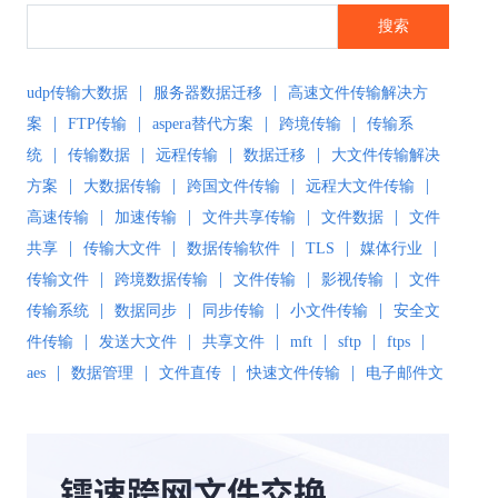
搜索
|
|
udp传输大数据
服务器数据迁移
高速文件传输解决方
|
|
|
|
案
FTP传输
aspera替代方案
跨境传输
传输系
|
|
|
|
统
传输数据
远程传输
数据迁移
大文件传输解决
|
|
|
|
方案
大数据传输
跨国文件传输
远程大文件传输
|
|
|
|
高速传输
加速传输
文件共享传输
文件数据
文件
|
|
|
|
|
共享
传输大文件
数据传输软件
TLS
媒体行业
|
|
|
|
传输文件
跨境数据传输
文件传输
影视传输
文件
|
|
|
|
传输系统
数据同步
同步传输
小文件传输
安全文
|
|
|
|
|
|
件传输
发送大文件
共享文件
mft
sftp
ftps
|
|
|
|
aes
数据管理
文件直传
快速文件传输
电子邮件文
|
|
|
件传输
传输解决方案
超大文件传输
文件传输软
|
|
|
|
件
文件同步
文件同步软件
大数据传输
文件传输
|
|
|
|
工具
文件传输协议
安全文件同步
高速文件传输
|
|
|
|
高速传输软件
传输软件
SD-WAN
极速传输
远程