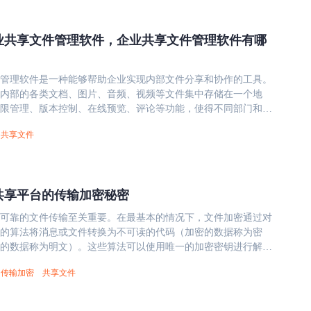
业共享文件管理软件，企业共享文件管理软件有哪
管理软件是一种能够帮助企业实现内部文件分享和协作的工具。
内部的各类文档、图片、音频、视频等文件集中存储在一个地
限管理、版本控制、在线预览、评论等功能，使得不同部门和员
阅、修改和共享这些文件，提高团队协作效率。 下面是一些
共享文件
管理软件的特点： 1、集中存储 将企业内部的各类文档、图片、
集中存储在一个地方，方便员工访问和使用。 2、权限管理 提供
置，可以根据员工角色和层级设定不同的访问权限，保证重要资
 3、版本控制 记录每个文件的历史修改记录，可以随时查看以前
共享平台的传输加密秘密
因误操作而丢失重要数据。 4、在线预览 支持在线预览大多数常
、图片、音视频等文件，无需下载即可快速查看。 5、协作功能
可靠的文件传输至关重要。在最基本的情况下，文件加密通过对
人协作和在线评论，方便员工进行交流和沟通。 企业共享文件
的算法将消息或文件转换为不可读的代码（加密的数据称为密
有效地解决企业内部文件管理和协作中的问题，提高员工工作效
的数据称为明文）。这些算法可以使用唯一的加密密钥进行解
效果。同时，它也要求企业在使用过程中加强安全管理，确保重
管理软件的种类繁多，如何选择适合
传输加密
共享文件
电子邮件、电信、互联网和云存储提供商（以及有时会入侵这些
享文件管理软件呢？以下是一些考虑因素： 1、安全性 选择安全
些密钥。 存在两种主要的加密类型： 对称：使用
文件管理软件，确保公司重要数据不会被泄露或外泄。 2、功能
公钥加密数据和私钥进行解密 其中，