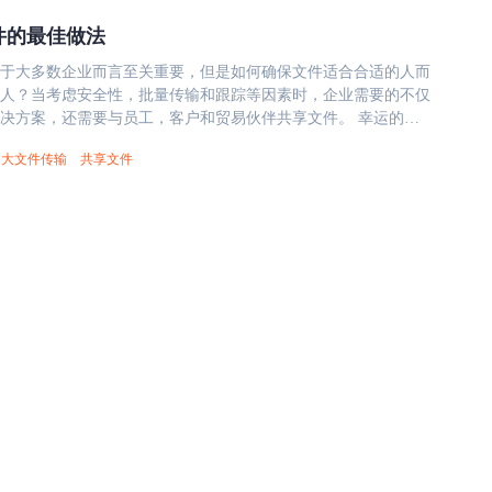
据企业实际需求选择功能完备和可扩展的软件，如是否支持多设
算法或密码，包括数据加密标准 、三重 DES、RSA、传输层安
在线协作等。 3、易用性 选择易于使用和操作的共享文件管理软
件的最佳做法
Serpent、Camellia、Kuznyechik和Twofish。 文件共享平
工都能轻松上手，提高工作效率。 4、成本 需要根据企业的预算
于大多数企业而言至关重要，但是如何确保文件适合合适的人而
应的共享文件管理软件，有些SaaS服务需按照用户数收费，而有
的小挂锁识别），这是传统“安全套接字层”（SSL）加密的改进版
人？当考虑安全性，批量传输和跟踪等因素时，企业需要的不仅
空间大小为基准。 5、技术支持 选择有着良好技术支持服务的共
称为“SSL/TLS 加密”。涉及到文件传输时，信息安全是企业选择
决方案，还需要与员工，客户和贸易伙伴共享文件。 幸运的
件，以便在出现问题时能得到及时帮助。 6、用户口碑 通过阅读
的重点考察要素。例如大文件传输软件镭速传输的传输文件过程
将大型文件发送给收件人还是允许用户在云中访问它们，都有许
价和评论，可以了解这个软件的优缺点，有助于判断该软件是否
6 位AES+ SSL/TLS。用户密码在传输过程中，通过非对称高强
大文件传输
共享文件
文件的选项。根据您的用例，某些解决方案可能比其他解决方案
业使用。 在进行选购企业共享文件管理软件时，需要根据实际
行加密，即使传输报文被拦截，攻击者也无法通过密文恢复出明
因素进行综合考虑，并进行多方面比较和评估，以选择合适的共
rive，Microsoft OneDrive和Dropbox等）使共享大文件变得简单。
的企业共享文件管理软
着 128 位密钥的长度为 128 个字符，256 位的密钥长度为 256
文件上传到您选择的平台，并向用户提供对单个文档或整个文件
点包括： 1、快速传输 镭速传输采用点对点传输技术，可以实现
匙越长，越难破解。 在传输过程中，为确保数据传输
。大多数文件共享工具会根据订阅计划限制您的存储空间，但仍
，大大提高了工作效率。 2、安全可靠 镭速传输采用先进的加密
，镭速传输通过断点续传、错误重传、多重文件校验、智能同步
于云的工具与组织外部的人员共享文档会
数据隐私，同时支持断点续传和文件校验，确保文件传输完整性
数据在传输过程中因网络故障、传输异常等情况发生时，数据传
，并且遵循基本准则可以使您始终掌握数据安全性： 设置文件
3、简单易用 镭速传输安装部署简单，即可轻松上传、下载和分享
效保障，缩短输出耗时，减轻工作负担。同时，镭速传输采用访
定用户访问权限。 避免让外部用户访问您的内部文件结构。 选
持多平台使用，包括Windows、Linux。 4、多人协作 镭速传
权限设置，达到了更加严密的访问控制。数据安全，文件传输安
案，使您可以在文档上实施密码。 功能类似的基于云存储的一
线协作，可以让团队成员便捷地共享文件和数据，提高工作协同
GoDrive，它是一种文件存储工具，可帮助员工和合作伙伴在本
，镭速传输是一款功能强大、易于使用和高度安全的企业文件管
和共享文档。轻松跟踪文件版本，评论并跟踪工具中的对话。尽
各类企业和团队使用。 本文《什么是企业共享文件管理软件，
储相对安全，但是诸如GoDrive之类的本地部署选项可让您的组
管理软件有哪些特点？》内容由镭速大文件传输软件整理发布，
可以
及链接：https://www.raysync.cn/news/post-id-1101
发送大文件，但是会遇到两个障碍：文件大小限制和安全标准。
件客户端都会限制文件附件的大小，这对于发件人来说可能是一