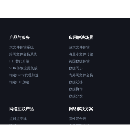
产品与服务
应用解决场景
大文件传输系统
超大文件传输
跨网文件交换系统
海量小文件传输
FTP替代升级
跨国数据传输
SDK传输应用集成
数据同步
镭速Proxy代理加速
内外网文件交换
镭速FTP加速
数据迁移
数据协作
数据分发
网络互联产品
网络解决方案
点对点专线
弹性混合云
IPv6
企业互联专线