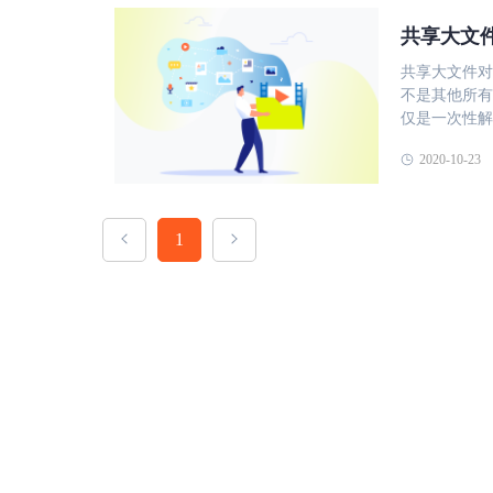
完备性 应根
存在各种加密
备、多平台、
共享大文
全 、高级加密标准 、
件，让所有员
台的加密 现代网站通常使用 TLS 加密（它在网站上的存在可以通过浏览器
共享大文件对
情况来选择相
URL 栏中
不是其他所有
些则是以存储
本。这通常也
仅是一次性解
享文件管理软
文件共享平台
是，无论您是
其它用户的评
加密措施：25
2020-10-23
多用于共享大
适合自己的企
度加密算法进
更合适。 使用文件共享工具进行简单访问 > 许多基于云的文件共享工具（例
需求和预算等
文。 注意：我们会多次提到“位”这个词。它们是对解密文件所需的密钥大小的
如Google D
享文件管理软件。 镭速传输是一种快速、安全、易用
度量——这意味
将您要共享的
件，其主要特
1
个字符，依此类推。钥
夹的访问权限
高速文件传输
稳定、完整性
然使共享大文件变得简单。 使用基
算法保护用户
等机制，确保
带来一些风险
和稳定性。 
输能够获得有
和文件夹的特
文件。同时还支
问权限与OS
择一种解决方
输支持多人在
全层层把关。
种替代方法是
效率。 总之
地或云中同步
理软件，适合
管基于云的存
企业共享文件
织完全控制。 使用安全的电子邮件解决方案发送大文件 在某些情况下，
如需转载，请注明出处
通过电子邮件
大多数电子邮