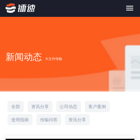
首页
产品与服务
新闻动态
大文件传输
大文件传输系统
解决方案
跨网文件交换系统
价格
应用场景解决方案
超大文件传输
FTP替代升级
案例
全部
资讯分享
公司动态
客户案例
海量小文件传输
使用指南
传输问答
资讯分享
SDK传输应用集成
新闻动态
跨国数据传输
镭速Proxy代理加速