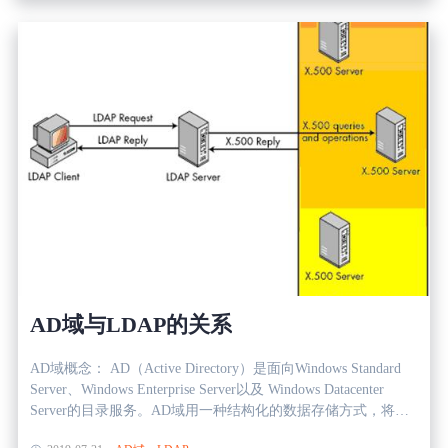
广告媒体
户、组织、设备等信息。LDAP不是一个完整的身份验证系统，
而是一个协议，提供了对目录服务的访问。 2、AD域 AD域是
由微软开发的网络服务，用于管理和组织网络中的资源。它提
金融行业
供了完整的身份验证和授权解决方案，支持用户、计算机、组
织单位等的管理。AD域是基于LDAP协议的，但它扩展了LDAP
基因行业
的功能，并添加了更多的特性和功能来满足企业级需求。 二、
架构 1、LDAP LDAP采用了客户端-服务器架构，其中客户端通
过LDAP协议与LDAP服务器进行通信。LDAP服务器存储了目
汽车行业
录树形结构，包含了一系列条目，每个条目都有一个唯一的
DN（区别名称）。LDAP协议使用轻量级的数据模型和简单的
操作，使其成为在分布式环境中进行目录访问的理想选择。
生产制造业
2、AD域 AD域的架构更为复杂。它采用了多主服务器架构，在
一个域中可以有多个域控制器，每个域控制器存储一部分目录
数据。AD域的目录结构是基于树状结构的，由一些特殊的对象
IT互联网行业
（如用户、组和计算机）组成，并且可以通过OU（组织单位）
AD域与LDAP的关系
来组织和管理这些对象。 三、功能和扩展性 1、LDAP LDAP提
供了基本的身份验证和授权功能，但它的功能相对较为简单。
影视制作业
AD域概念： AD（Active Directory）是面向Windows Standard
它可以用于实现单点登录、用户身份验证和授权管理，但对于
Server、Windows Enterprise Server以及 Windows Datacenter
复杂的企业级需求，可能需要额外的扩展和集成。 2、AD域
Server的目录服务。AD域用一种结构化的数据存储方式，将有
AD域提供了更丰富的功能和扩展性，包括集中身份管理、单点
关网络对象的信息保存并按照逻辑分层，便于管理员和用户轻
登录、组策略、DNS集成等。AD域还支持多个域之间的信任关