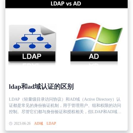
生态合作
数据同步
镭速FTP加速
关于镭速
内外网文件交换
帮助中心
数据迁移
数据协作
数据分发
ldap和ad域认证的区别
LDAP（轻量级目录访问协议）和AD域（Active Directory）认
行业应用解决方案
证都是常见的身份验证机制，用于管理用户、组和权限的访问
控制。尽管它们都与身份验证和授权相关，但LDAP和AD域在
政府机构
功能、架构和用途上存在一些重要的区别。 一、定义和功能
2023-06-26
AD域
LDAP
1、LDAP LDAP是一种开放的标准协议，用于访问和维护分布
式目录服务。它主要用于查询和修改目录中的数据，例如用