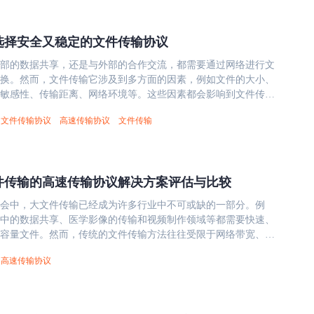
选择安全又稳定的文件传输协议
部的数据共享，还是与外部的合作交流，都需要通过网络进行文
换。然而，文件传输它涉及到多方面的因素，例如文件的大小、
敏感性、传输距离、网络环境等。这些因素都会影响到文件传输
每个协议都有自己的适用场景和特点，企业应该更具自己的需求
文件传输协议
高速传输协议
文件传输
本文将介绍企业常见的四种文件传输协议：
P和FTPS和Raysync，分析它们在安全性和稳定性方面的特点，给出
件传输协议的建议和注意事项。 FTP FTP（File Transfer
l）是最基本的文件传输协议，它使用 TCP/IP 协议进行数据传输，可以
件传输的高速传输协议解决方案评估与比较
系统、不同硬件平台之间的文件共享和交换。FTP 的缺点是它没
数据在传输过程中是明文的，容易被窃听、篡改或者盗用。FTP
会中，大文件传输已经成为许多行业中不可或缺的一部分。例
进行校验，无法保证数据的完整性和一致性。FTP 的另一个缺点
中的数据共享、医学影像的传输和视频制作领域等都需要快速、
端口来进行数据传输，一个是控制端口（21），一个是数据端口
容量文件。然而，传统的文件传输方法往往受限于网络带宽、延
样会增加防火墙的配置难度和网络资源的消耗。 SFTP
法满足实际需求。因此，研究和选择高速传输协议解决方案变得
re File Transfer Protocol）是在 SSH 协议的基础上实现的一种安全
高速传输协议
。SSH（Secure Shell）是一种用于远程登录和管理服务器的加
IP协议进行大容量文件的传输。它具有广泛的应用，易于使用并且被
以实现对数据进行加密和认证，保证了数据的安全性和可靠性。
统支持。然而，FTP的传输速度受限于网络拥塞和延迟，并且在
缺点是它需要安装 SSH 服务器和客户端软件，增加了系统的开销和维
中可能会存在安全性问题。 二、HTTP（超文本传输协议）