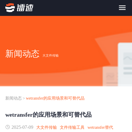
首页
产品与服务
新闻动态
大文件传输
大文件传输系统
解决方案
跨网文件交换系统
价格
应用场景解决方案
超大文件传输
FTP替代升级
新闻动态
>
wetransfer的应用场景和可替代品
案例
海量小文件传输
wetransfer的应用场景和可替代品
SDK传输应用集成
新闻动态
2025-07-09
跨国数据传输
大文件传输
文件传输工具
wetransfer替代
镭速Proxy代理加速