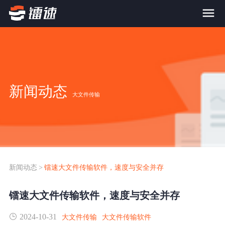
首页
产品与服务
新闻动态
大文件传输
大文件传输系统
解决方案
跨网文件交换系统
价格
应用场景解决方案
超大文件传输
FTP替代升级
新闻动态
>
镭速大文件传输软件，速度与安全并存
案例
海量小文件传输
镭速大文件传输软件，速度与安全并存
SDK传输应用集成
新闻动态
2024-10-31
跨国数据传输
大文件传输
大文件传输软件
镭速Proxy代理加速