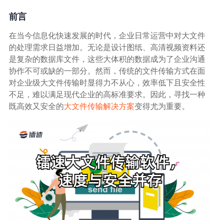
生态合作
前言
数据同步
镭速FTP加速
在当今信息化快速发展的时代，企业日常运营中对大文件
关于镭速
的处理需求日益增加。无论是设计图纸、高清视频资料还
内外网文件交换
是复杂的数据库文件，这些大体积的数据成为了企业沟通
协作不可或缺的一部分。然而，传统的文件传输方式在面
帮助中心
数据迁移
对企业级大文件传输时显得力不从心，效率低下且安全性
不足，难以满足现代企业的高标准要求。因此，寻找一种
既高效又安全的
大文件传输解决方案
变得尤为重要。
数据协作
数据分发
行业应用解决方案
政府机构