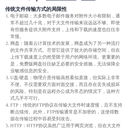
广告媒体
传统文件传输方式的局限性
电子邮箱：大多数电子邮件服务对附件大小有限制，通
金融行业
常不超过几十兆，对于大文件传输来说远远不够。即使
有些服务提供大附件支持，上传和下载的速度也往往非
基因行业
常慢。
网盘：随着云计算技术的发展，网盘成为了另一种流行
的文件共享方式。尽管它提供了较大的存储空间，但在
汽车行业
上传下载速度上仍然受限于用户的网络环境。更重要的
是，免费版网盘往往缺乏必要的安全措施，无法保障企
生产制造业
业敏感信息的安全。
U盘/硬盘：物理介质传输虽然看似直接，但实际上非常
不便。不仅需要双方面对面交接，而且存在丢失或损坏
IT互联网行业
的风险。特别是在远程办公成为常态的情况下，这种方
式几乎不可行。
影视制作业
FTP：传统的FTP协议在传输大文件时速度慢，且不支持
断点续传。此外，FTP传输通常是不加密的，这使得数
据在传输过程中容易受到攻击。
HTTP：HTTP协议虽然广泛用于网页浏览，但在大文件