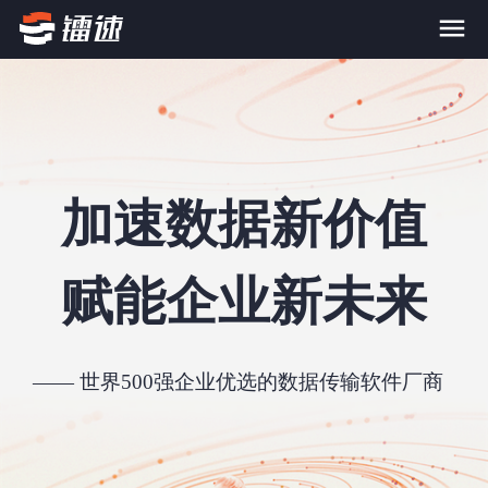
首页
产品与服务
加速数据新价值
大文件传输系统
解决方案
赋能企业新未来
跨网文件交换系统
价格
应用场景解决方案
超大文件传输
FTP替代升级
案例
—— 世界500强企业优选的数据传输软件厂商
海量小文件传输
SDK传输应用集成
新闻动态
跨国数据传输
镭速Proxy代理加速