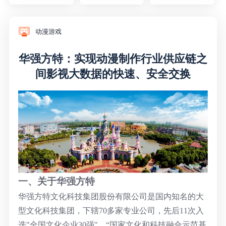
广告媒体
金融行业
动漫游戏
华强方特：实现动漫制作行业供应链之
基因行业
间影视大数据的快速、安全交换
汽车行业
生产制造业
IT互联网行业
影视制作业
一、关于华强方特
华强方特文化科技集团股份有限公司是国内知名的大
型文化科技集团，下辖70多家专业公司，先后11次入
选"全国文化企业30强"，“国家文化和科技融合示范基