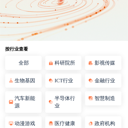
生态合作
数据同步
镭速FTP加速
关于镭速
内外网文件交换
帮助中心
数据迁移
按行业查看
全部
科研院所
影视传媒
数据协作
数据分发
生物基因
ICT行业
金融行业
汽车新能
半导体行
智慧制造
行业应用解决方案
源
业
政府机构
动漫游戏
医疗健康
政府机构