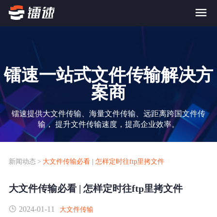
首页
镭速一站式文件传输解决方
产品与服务
案商
大文件传输系统
解决方案
镭速提供大文件传输、海量文件传输、远距离跨国文件传
输， 提升文件传输速度，提高企业效率。
跨网文件交换系统
价格
应用场景解决方案
超大文件传输
FTP替代升级
新闻动态
>
大文件传输必看 | 怎样定时往ftp里拷文件
案例
海量小文件传输
大文件传输必看 | 怎样定时往ftp里拷文件
SDK传输应用集成
新闻动态
2024-01-11
跨国数据传输
大文件传输
镭速Proxy代理加速